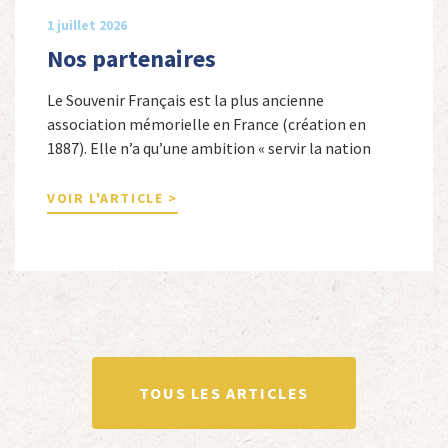
1 juillet 2026
Nos partenaires
Le Souvenir Français est la plus ancienne
association mémorielle en France (création en
1887). Elle n’a qu’une ambition « servir la nation
républicaine » en sauvegardant la mémoire
nationale de la France. Afin d’atteindre cet objectif,
VOIR L'ARTICLE >
Le Souvenir Français entretient des liens amicaux
avec de nombreuses associations qui œuvrent en
totalité ou partiellement afin de faire vivre […]
TOUS LES ARTICLES