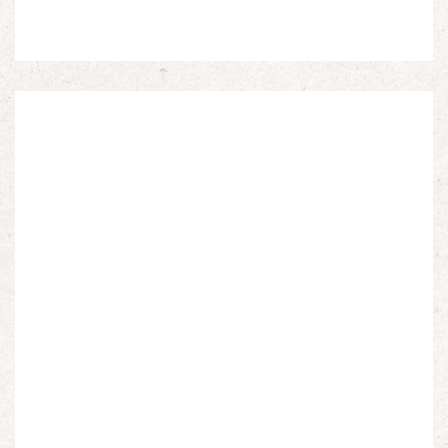
Espagnols en Limousin et a particulièrement étudié
leur accueil après la guerre d’Espagne et leur […]