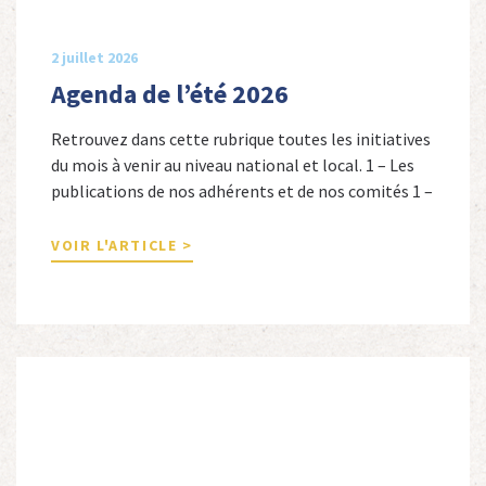
2 juillet 2026
Agenda de l’été 2026
Retrouvez dans cette rubrique toutes les initiatives
du mois à venir au niveau national et local. 1 – Les
publications de nos adhérents et de nos comités 1 –
Combattants de l’Empire : 1939-1945, Michel
Cordeboeuf, Christophe Touron et Agnès Dioné,
VOIR L'ARTICLE >
Nouvelles Sources Éditions, 2026. Ils venaient
d’Afrique du Nord, d’Afrique subsaharienne et des
autres […]