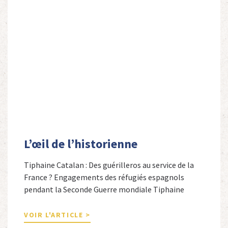
L’œil de l’historienne
Tiphaine Catalan : Des guérilleros au service de la
France ? Engagements des réfugiés espagnols
pendant la Seconde Guerre mondiale Tiphaine
Catalan est professeure agrégée d’espagnol dans le
secondaire et docteure en études hispaniques. Elle
VOIR L'ARTICLE >
est spécialiste de l’histoire contemporaine des