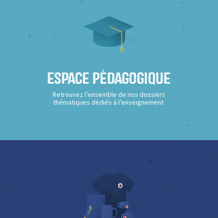
Espace Pédagogique
Retrouvez l’ensemble de nos dossiers
thématiques dédiés à l’enseignement.