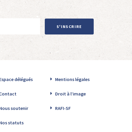
S'INSCRIRE
Espace délégués
Mentions légales
Contact
Droit à l’image
Nous soutenir
RAFI-SF
Nos statuts