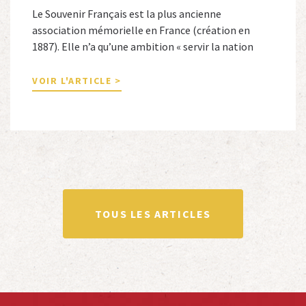
Le Souvenir Français est la plus ancienne
association mémorielle en France (création en
1887). Elle n’a qu’une ambition « servir la nation
républicaine » en sauvegardant la mémoire
nationale de la France. Afin d’atteindre cet objectif,
VOIR L'ARTICLE >
Le Souvenir Français entretient des liens amicaux
avec de nombreuses associations qui œuvrent en
totalité ou partiellement afin de faire vivre […]
TOUS LES ARTICLES