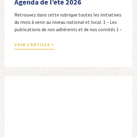
Agenda de l’été 2026
Retrouvez dans cette rubrique toutes les initiatives
du mois à venir au niveau national et local. 1 – Les
publications de nos adhérents et de nos comités 1 –
Combattants de l’Empire : 1939-1945, Michel
Cordeboeuf, Christophe Touron et Agnès Dioné,
VOIR L'ARTICLE >
Nouvelles Sources Éditions, 2026. Ils venaient
d’Afrique du Nord, d’Afrique subsaharienne et des
autres […]