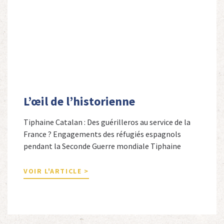
L’œil de l’historienne
Tiphaine Catalan : Des guérilleros au service de la
France ? Engagements des réfugiés espagnols
pendant la Seconde Guerre mondiale Tiphaine
Catalan est professeure agrégée d’espagnol dans le
secondaire et docteure en études hispaniques. Elle
VOIR L'ARTICLE >
est spécialiste de l’histoire contemporaine des
Espagnols en Limousin et a particulièrement étudié
leur accueil après la guerre d’Espagne et leur […]