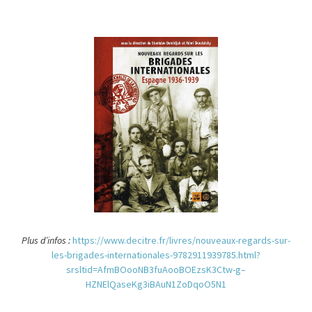
Plus d’infos :
https://www.decitre.fr/livres/nouveaux-regards-sur-
les-brigades-internationales-9782911939785.html?
srsltid=AfmBOooNB3fuAooBOEzsK3Ctw-g–
HZNElQaseKg3iBAuN1ZoDqoO5N1