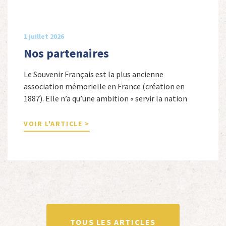
1 juillet 2026
Nos partenaires
Le Souvenir Français est la plus ancienne
association mémorielle en France (création en
1887). Elle n’a qu’une ambition « servir la nation
républicaine » en sauvegardant la mémoire
nationale de la France. Afin d’atteindre cet objectif,
VOIR L'ARTICLE >
Le Souvenir Français entretient des liens amicaux
avec de nombreuses associations qui œuvrent en
totalité ou partiellement afin de faire vivre […]
TOUS LES ARTICLES