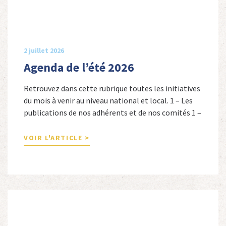
2 juillet 2026
Agenda de l’été 2026
Retrouvez dans cette rubrique toutes les initiatives
du mois à venir au niveau national et local. 1 – Les
publications de nos adhérents et de nos comités 1 –
Combattants de l’Empire : 1939-1945, Michel
Cordeboeuf, Christophe Touron et Agnès Dioné,
VOIR L'ARTICLE >
Nouvelles Sources Éditions, 2026. Ils venaient
d’Afrique du Nord, d’Afrique subsaharienne et des
autres […]