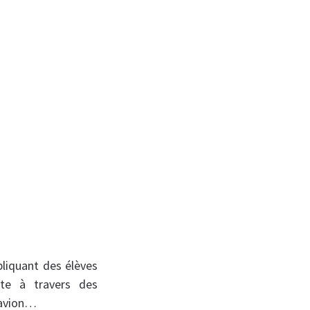
pliquant des élèves
nte à travers des
n avion…