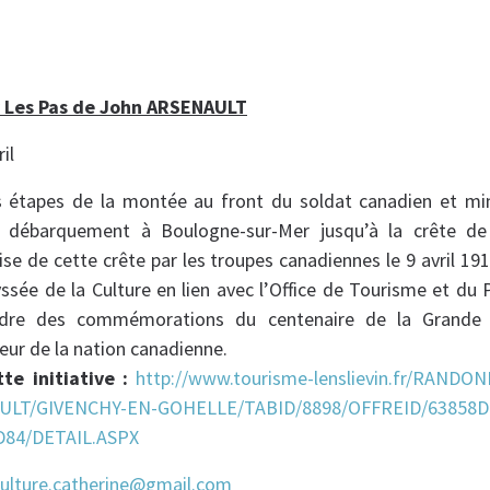
 Les Pas de John ARSENAULT
il
s étapes de la montée au front du soldat canadien et mi
n débarquement à Boulogne-sur-Mer jusqu’à la crête de 
ise de cette crête par les troupes canadiennes le 9 avril 191
yssée de la Culture en lien avec l’Office de Tourisme et du
adre des commémorations du centenaire de la Grande
ur de la nation canadienne.
te initiative :
http://www.tourisme-lenslievin.fr/RANDO
LT/GIVENCHY-EN-GOHELLE/TABID/8898/OFFREID/63858D
84/DETAIL.ASPX
ulture.catherine@gmail.com