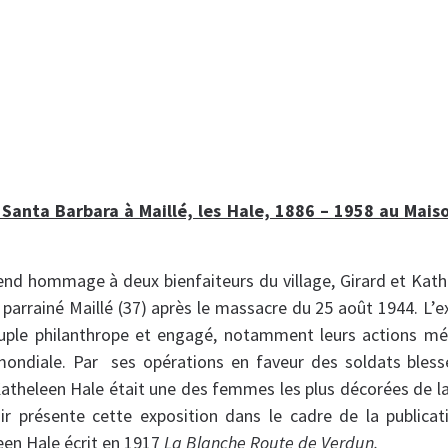
e Santa Barbara à Maillé, les Hale, 1886 – 1958 au Mais
end hommage à deux bienfaiteurs du village, Girard et Kath
 parrainé Maillé (37) après le massacre du 25 août 1944. L’ex
uple philanthrope et engagé, notamment leurs actions mé
ondiale. Par ses opérations en faveur des soldats bless
, Katheleen Hale était une des femmes les plus décorées de l
r présente cette exposition dans le cadre de la publicat
een Hale écrit en 1917
La Blanche Route de Verdun.