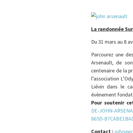
La randonnée Sur
Du 31 mars au 8 avr
Parcourez une de
Arsenault, de so
centenaire de la pr
l’association L’Od
Liévin dans le c
évènement fondate
Pour soutenir cet
DE-JOHN-ARSENAU
865D-B7CABE1BAD
Contact :
odyseec