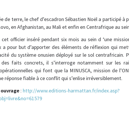
ée de terre, le chef d’escadron Sébastien Noël a participé à 
sovo, en Afghanistan, au Mali et enfin en Centrafrique au sei
et officier inséré pendant six mois au sein d ‘une missio
x a pour but d’apporter des éléments de réflexion qui met
icacité du système onusien déployé sur le sol centrafricain. 
 des faits concrets, il s’interroge notamment sur les rais
 opérationnelles qui font que la MINUSCA, mission de l’ON
e réponse fiable à ce conflit qui s’enlise irréversiblement.
t ouvrage
:
http://www.editions-harmattan.fr/index.asp?
obj=livre&no=61579