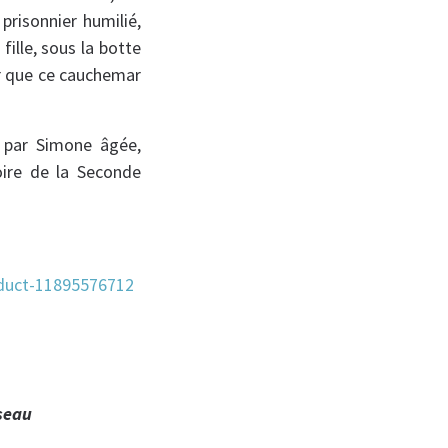
prisonnier humilié,
fille, sous la botte
ir que ce cauchemar
e par Simone âgée,
oire de la Seconde
roduct-11895576712
sseau