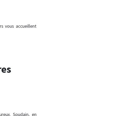
s vous accueillent
res
reux. Soudain, en