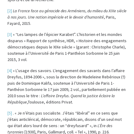
[2]
La France face au génocide des Arméniens, du milieu du XIXe siècle
à nos jours. Une nation impériale et le devoir d’humanité
, Paris,
Fayard, 2015.
[3]
« “Les lampes de l’épicier Karabet”. L’historien et les mondes
disparus » Rapport de synthèse, HDR, « Histoire des engagements
démocratiques depuis le XIXe siècle » (garant : Christophe Charle),
soutenue à l’Université de Paris 1-Panthéon Sorbonne le 25 juin
2015, 3 vol.
[4]
« L’usage des savoirs. L’engagement des savants dans l’affaire
Dreyfus, 1894-2006 », sous la direction de Madeleine Rebérioux (†)
puis de Dominique Kalifa, soutenue à l’Université de Paris 1-
Panthéon Sorbonne le 17 juin 2009, 2 vol., partiellement publiée en
2010 sous le titre :
L’affaire Dreyfus. Quand la justice éclaire la
République
,Toulouse, éditions Privat.
[5]
. « Je n’étais pas socialiste. J’étais “libéral” en ce sens que
j’étais anticlérical, démocrate, républicain, disons d’un seul mot
qui était alors lourd de sens : un “dreyfusard” », in
L’Ère des
tyrannies
[1938], Paris, Gallimard, coll. « Tel », 1990, p. 216.