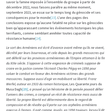
savoir la famine imposée à l’ensemble du groupe à partir de
décembre 2022, nous faisons paraître au même moment,
septembre 2023, un essai sur le temps long du génocide et ses
conséquences pour le monde
[23]
. L’une des pages des
conclusions expose qu’aucune fatalité ne pèse sur les génocides
bien qu’apparaissant comme les événements historiques les plus
terrifiants, comme semblant annihiler toutes capacité de
résistance humaine
[24]
.
Le sort des Arméniens est écrit d’avance avant même qu’ils ne vivent,
décrété par leurs bourreaux, et cela depuis les grands massacres qui
ont déferlé sur les provinces arméniennes de l’Empire ottoman à la fin
du XIXe siècle. S’opposer à cette engeance de criminels suppose de
croire en la justice comme l’écrivait Charles Péguy en 1898 pour
saluer le combat en faveur des Arméniens victimes des grands
massacres. Suppose aussi d’agir en mobilisant sa liberté. Franz
Werfel, auteur en 1933 du roman historique,
Les Quarante jours du
Musa Dagh
[25]
, a prouvé qu’un héroïsme de la pensée pouvait défier
l’univers des crimes, a composé un récit de résistance mais aussi de
liberté. Sa propre liberté est déterminante dans le regard de
compassion et de révolte qu’il porte sur ces orphelins arméniens
aperçus à Damas. Il agit comme Jaurès, en 1898 toujours, lorsqu’il dit