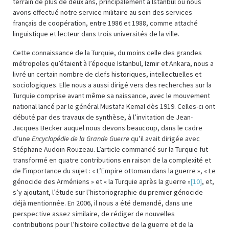
terrain de plus de deux ans, principalement à Istanbul où nous
avons effectué notre service militaire au sein des services
français de coopération, entre 1986 et 1988, comme attaché
linguistique et lecteur dans trois universités de la ville.
Cette connaissance de la Turquie, du moins celle des grandes
métropoles qu’étaient à l’époque Istanbul, Izmir et Ankara, nous a
livré un certain nombre de clefs historiques, intellectuelles et
sociologiques. Elle nous a aussi dirigé vers des recherches sur la
Turquie comprise avant même sa naissance, avec le mouvement
national lancé par le général Mustafa Kemal dès 1919. Celles-ci ont
débuté par des travaux de synthèse, à l’invitation de Jean-
Jacques Becker auquel nous devons beaucoup, dans le cadre
d’une
Encyclopédie de la Grande Guerre
qu’il avait dirigée avec
Stéphane Audoin-Rouzeau. L’article commandé sur la Turquie fut
transformé en quatre contributions en raison de la complexité et
de l’importance du sujet : « L’Empire ottoman dans la guerre », « Le
génocide des Arméniens » et « la Turquie après la guerre »
[10]
, et,
s’y ajoutant, l’étude sur l’historiographie du premier génocide
déjà mentionnée. En 2006, il nous a été demandé, dans une
perspective assez similaire, de rédiger de nouvelles
contributions pour l’histoire collective de la guerre et de la