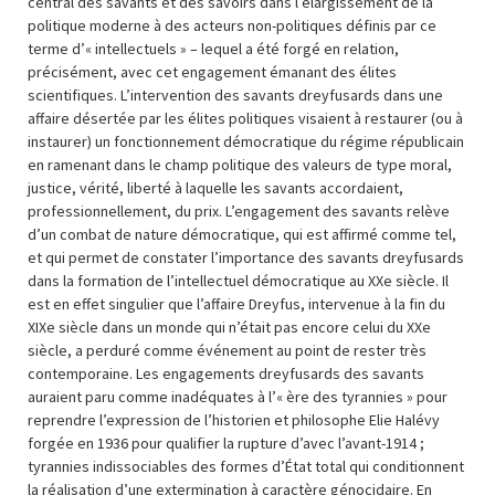
central des savants et des savoirs dans l’élargissement de la
politique moderne à des acteurs non-politiques définis par ce
terme d’« intellectuels » – lequel a été forgé en relation,
précisément, avec cet engagement émanant des élites
scientifiques. L’intervention des savants dreyfusards dans une
affaire désertée par les élites politiques visaient à restaurer (ou à
instaurer) un fonctionnement démocratique du régime républicain
en ramenant dans le champ politique des valeurs de type moral,
justice, vérité, liberté à laquelle les savants accordaient,
professionnellement, du prix. L’engagement des savants relève
d’un combat de nature démocratique, qui est affirmé comme tel,
et qui permet de constater l’importance des savants dreyfusards
dans la formation de l’intellectuel démocratique au XXe siècle. Il
est en effet singulier que l’affaire Dreyfus, intervenue à la fin du
XIXe siècle dans un monde qui n’était pas encore celui du XXe
siècle, a perduré comme événement au point de rester très
contemporaine. Les engagements dreyfusards des savants
auraient paru comme inadéquates à l’« ère des tyrannies » pour
reprendre l’expression de l’historien et philosophe Elie Halévy
forgée en 1936 pour qualifier la rupture d’avec l’avant-1914 ;
tyrannies indissociables des formes d’État total qui conditionnent
la réalisation d’une extermination à caractère génocidaire. En