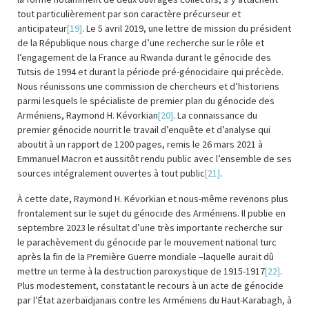
tout particulièrement par son caractère précurseur et
anticipateur
[19]
. Le 5 avril 2019, une lettre de mission du président
de la République nous charge d’une recherche sur le rôle et
l’engagement de la France au Rwanda durant le génocide des
Tutsis de 1994 et durant la période pré-génocidaire qui précède.
Nous réunissons une commission de chercheurs et d’historiens
parmi lesquels le spécialiste de premier plan du génocide des
Arméniens, Raymond H. Kévorkian
[20]
. La connaissance du
premier génocide nourrit le travail d’enquête et d’analyse qui
aboutit à un rapport de 1200 pages, remis le 26 mars 2021 à
Emmanuel Macron et aussitôt rendu public avec l’ensemble de ses
sources intégralement ouvertes à tout public
[21]
.
À cette date, Raymond H. Kévorkian et nous-même revenons plus
frontalement sur le sujet du génocide des Arméniens. Il publie en
septembre 2023 le résultat d’une très importante recherche sur
le parachèvement du génocide par le mouvement national turc
après la fin de la Première Guerre mondiale –laquelle aurait dû
mettre un terme à la destruction paroxystique de 1915-1917
[22]
.
Plus modestement, constatant le recours à un acte de génocide
par l’État azerbaïdjanais contre les Arméniens du Haut-Karabagh, à