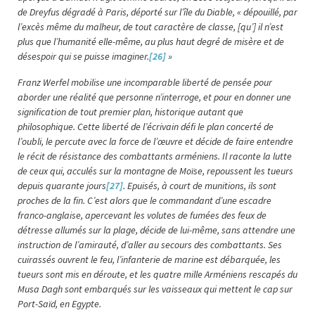
de Dreyfus dégradé à Paris, déporté sur l’île du Diable, « dépouillé, par
l’excès même du malheur, de tout caractère de classe, [qu’] il n’est
plus que l’humanité elle-même, au plus haut degré de misère et de
désespoir qui se puisse imaginer.
[26]
»
Franz Werfel mobilise une incomparable liberté de pensée pour
aborder une réalité que personne n’interroge, et pour en donner une
signification de tout premier plan, historique autant que
philosophique. Cette liberté de l’écrivain défi le plan concerté de
l’oubli, le percute avec la force de l’œuvre et décide de faire entendre
le récit de résistance des combattants arméniens. Il raconte la lutte
de ceux qui, acculés sur la montagne de Moïse, repoussent les tueurs
depuis quarante jours
[27]
. Epuisés, à court de munitions, ils sont
proches de la fin. C’est alors que le commandant d’une escadre
franco-anglaise, apercevant les volutes de fumées des feux de
détresse allumés sur la plage, décide de lui-même, sans attendre une
instruction de l’amirauté, d’aller au secours des combattants. Ses
cuirassés ouvrent le feu, l’infanterie de marine est débarquée, les
tueurs sont mis en déroute, et les quatre mille Arméniens rescapés du
Musa Dagh sont embarqués sur les vaisseaux qui mettent le cap sur
Port-Saïd, en Egypte.