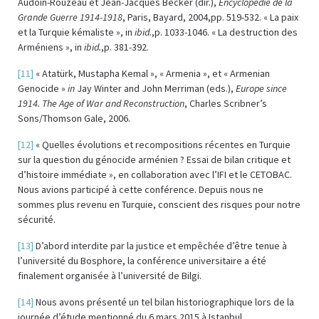
Audoin-Rouzeau et Jean-Jacques Becker (dir.),
Encyclopédie de la
Grande Guerre 1914-1918
, Paris, Bayard, 2004,pp. 519-532. « La paix
et la Turquie kémaliste », in
ibid.
,p. 1033-1046. « La destruction des
Arméniens », in
ibid.
,p. 381-392.
[11]
« Atatürk, Mustapha Kemal », « Armenia », et « Armenian
Genocide »
in
Jay Winter and John Merriman (eds.),
Europe since
1914. The Age of War and Reconstruction
, Charles Scribner’s
Sons/Thomson Gale, 2006.
[12]
« Quelles évolutions et recompositions récentes en Turquie
sur la question du génocide arménien ? Essai de bilan critique et
d’histoire immédiate », en collaboration avec l’IFI et le CETOBAC.
Nous avions participé à cette conférence. Depuis nous ne
sommes plus revenu en Turquie, conscient des risques pour notre
sécurité.
[13]
D’abord interdite par la justice et empêchée d’être tenue à
l’université du Bosphore, la conférence universitaire a été
finalement organisée à l’université de Bilgi.
[14]
Nous avons présenté un tel bilan historiographique lors de la
journée d’étude mentionné du 6 mars 2015 à Istanbul.