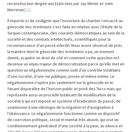
reconstruction dirigée aux Etats-Unis par Jay Winter et John
Merriman
[11]
.
Il importe ici de souligner que l’ouverture du chantier consacré au
génocide des Arméniens s’est faite en relation avec l’étude de la
Turquie contemporaine, des courants démocratiques au sein de la
société et des combats intellectuels, scientifiques pour la
reconnaissance d’un passé interdit. Nous avons observé de près
la manière dont le génocide des Arméniens a pu, un moment
donné, acquérir un droit de cité et comment cette question est
devenue un enjeu majeur de démocratisation parce qu’elle met en
question un négationnisme comme outil d’un contrôle totalitaire
d’une société, d’une vie publique, privée et même intime. Le
négationnisme n’opère pas seulement sur le génocide en le
faisant disparaître de l’horizon public et privé des Turcs mais qui
représente aussi un procédé totalisant de modélisation de la
société à qui est imposé un système d’éradication du passé, de
soumission à une idéologie de la négation et d’assignation à
l’obéissance. Le négationnisme fonctionne comme un dispositif
de coercition politique, social et mental très abouti, qui vise un
conditionnement généralisé d’une société à la peur, au silence et
à l’oubli. Ceci a été mis en lumière par la chercheuse et journaliste