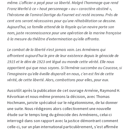
même. L’officier a payé pour sa liberté. Malgré l’hommage que rend
Franz Werfel à ce « haut personnage » au « caractère obstiné »,
l’héroïsme de l’amiral Dartige du Fournet est resté inconnu. Près de
cent ans seront nécessaires pour qu’une réhabilitation se dessine.
Aujourd’hui, sa famille attend de la Royale qu’un navire porte son
nom, juste reconnaissance pour une opération de la marine française
à la mesure du théâtre d’extermination qu’elle affronta.
Le combat de la liberté n’est jamais vain. Les Arméniens qui
affrontent aujourd’hui le pire de leur existence depuis le génocide de
1915 et le déni de 1923 ont légué au monde cette vérité. Elle nous
appartient qui que nous soyons. Si l’Arménie succombe au Caucase, si
l’imaginaire qu’elle éveille disparaît en nous, c’en est fini de cette
vérité, de cette liberté. Alors, combattons pour elles, pour eux.
Aussitôt après la publication de cet ouvrage
Arménie
, Raymond H.
Kévorkian et nous-même prenons la décision, avec Thomas
Hochmann, juriste spécialisé sur le négationnisme, de lui donner
une suite. Nous rédigeons alors collectivement une nouvelle
étude sur le temps long du génocide des Arméniens, celui-ci
interrogé dans son rapport avec la justice démontrant comment
celle-ci, sur un plan international particulièrement, s’est affirmée