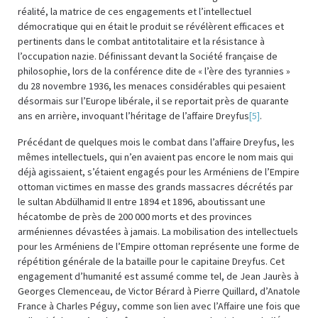
réalité, la matrice de ces engagements et l’intellectuel
démocratique qui en était le produit se révélèrent efficaces et
pertinents dans le combat antitotalitaire et la résistance à
l’occupation nazie. Définissant devant la Société française de
philosophie, lors de la conférence dite de « l’ère des tyrannies »
du 28 novembre 1936, les menaces considérables qui pesaient
désormais sur l’Europe libérale, il se reportait près de quarante
ans en arrière, invoquant l’héritage de l’affaire Dreyfus
[5]
.
Précédant de quelques mois le combat dans l’affaire Dreyfus, les
mêmes intellectuels, qui n’en avaient pas encore le nom mais qui
déjà agissaient, s’étaient engagés pour les Arméniens de l’Empire
ottoman victimes en masse des grands massacres décrétés par
le sultan Abdülhamid II entre 1894 et 1896, aboutissant une
hécatombe de près de 200 000 morts et des provinces
arméniennes dévastées à jamais. La mobilisation des intellectuels
pour les Arméniens de l’Empire ottoman représente une forme de
répétition générale de la bataille pour le capitaine Dreyfus. Cet
engagement d’humanité est assumé comme tel, de Jean Jaurès à
Georges Clemenceau, de Victor Bérard à Pierre Quillard, d’Anatole
France à Charles Péguy, comme son lien avec l’Affaire une fois que