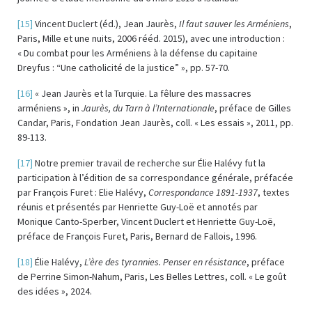
[15]
Vincent Duclert (éd.), Jean Jaurès,
Il faut sauver les Arméniens
,
Paris, Mille et une nuits, 2006 rééd. 2015), avec une introduction :
« Du combat pour les Arméniens à la défense du capitaine
Dreyfus : “Une catholicité de la justice” », pp. 57-70.
[16]
« Jean Jaurès et la Turquie. La fêlure des massacres
arméniens », in
Jaurès, du Tarn à l’Internationale
, préface de Gilles
Candar, Paris, Fondation Jean Jaurès, coll. « Les essais », 2011, pp.
89-113.
[17]
Notre premier travail de recherche sur Élie Halévy fut la
participation à l’édition de sa correspondance générale, préfacée
par François Furet : Elie Halévy,
Correspondance 1891-1937
, textes
réunis et présentés par Henriette Guy-Loë et annotés par
Monique Canto-Sperber, Vincent Duclert et Henriette Guy-Loë,
préface de François Furet, Paris, Bernard de Fallois, 1996.
[18]
Élie Halévy,
L’ère des tyrannies. Penser en résistance
, préface
de Perrine Simon-Nahum, Paris, Les Belles Lettres, coll. « Le goût
des idées », 2024.