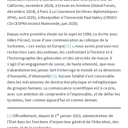
Californie, novembre 2024), à Erevan en Arménie (Global Forum,
décembre 2024), à Paris à La Courneuve (Archives diplomatiques-
APHG, avril 2025), à Montpellier à l’Université Paul-Valéry (CRISES-
CSI-CESPRA-Institut Maïmonide, juin 2025).
Depuis notre première étude sur le sujet en 1999, co-écrite avec
Gilles Pécout, issue d’une communication au colloque de la
Sorbonne, « Les exclus en Europe
[31]
», nous avons poursuivi nos
recherches sans discontinuer, les confrontant à l’histoire et à
l’historiographie des génocides et des atrocités de masse. Il
s’agit d’un engagement de savoir, de haute intensité, que nous
n’abandonnerons jamais tant il interroge le monde et sa dimension
d’humanité, d’inhumanité
[32]
. Aucune fatalité n’est concevable
dans les mécanismes de destruction physique et métaphysique
de groupes humains. La connaissance scientifique est à ce prix,
avec son ambition de comprendre à l’impensable, et de défier les
tyrannies, hier comme aujourd’hui et comme demain.
er
[1]
Officiellement, depuis le 1
janvier 2023, administrateur de
l’État dans les fonctions d’inspecteur général de l’éducation, des
sports et de la recherche.