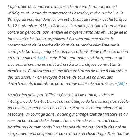
L’opération de la marine française décrite par le romancier est
véridique, et l’ordre du commandant l’escadre, le vice-amiral Louis
Dartige du Fournet, dont le nom est absent du roman, est historique.
Le 12 septembre 1915, il déclenche l’unique opération d’intervention
contre un génocide, par l’emploi de moyens militaires et l’usage de la
force contre les tueurs organisés. L’écrivain imagine même le
commandant de l’escadre décidant de se rendre lui-même sur le
champ de bataille, malgré les risques certains d’une telle « excursion
en terre ennemie
[28]
». Mais il faut entendre ce débarquement du
vice-amiral comme un salut adressé aux héroïques combattants
arméniens. Et aussi comme une démonstration de force à l’intention
des assassins : « on envoyait à terre, de tous les navires, des
détachements d’infanterie de la marine munie de mitrailleuses
[29]
».
La décision prise par l’officier général, si elle témoigne de son
intelligence de la situation et de son éthique de la mission, n’en révèle
pas moins un immense choix de liberté dans le commandement de
l’escadre, un courage dans l’action qui change tout de l’histoire et du
sens qu’on choisit de lui donner. La carrière du vice-amiral Louis
Dartige du Fournet connaît par la suite de graves vicissitudes qui ne
s’expliquent pas uniquement par l’affaire du Musa Dagh. Mais tout de