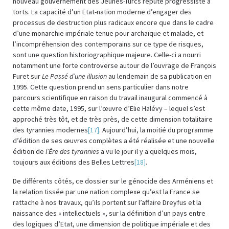
nouveau gouvernement des Jeunes-Turcs réputé progressiste à
torts. La capacité d’un Etat-nation moderne d’engager des
processus de destruction plus radicaux encore que dans le cadre
d’une monarchie impériale tenue pour archaïque et malade, et
l’incompréhension des contemporains sur ce type de risques,
sont une question historiographique majeure. Celle-ci a nourri
notamment une forte controverse autour de l’ouvrage de François
Furet sur
Le Passé d’une illusion
au lendemain de sa publication en
1995. Cette question prend un sens particulier dans notre
parcours scientifique en raison du travail inaugural commencé à
cette même date, 1995, sur l’œuvre d’Elie Halévy – lequel s’est
approché très tôt, et de très près, de cette dimension totalitaire
des tyrannies modernes
[17]
. Aujourd’hui, la moitié du programme
d’édition de ses œuvres complètes a été réalisée et une nouvelle
édition de
l’Ère des tyrannies
a vu le jour il y a quelques mois,
toujours aux éditions des Belles Lettres
[18]
.
De différents côtés, ce dossier sur le génocide des Arméniens et
la relation tissée par une nation complexe qu’est la France se
rattache à nos travaux, qu’ils portent sur l’affaire Dreyfus et la
naissance des « intellectuels », sur la définition d’un pays entre
des logiques d’Etat, une dimension de politique impériale et des