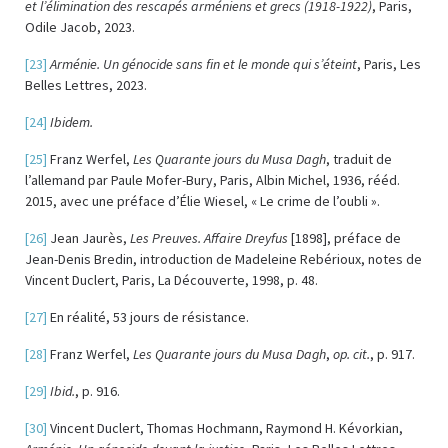
et l’élimination des rescapés arméniens et grecs (1918-1922)
, Paris,
Odile Jacob, 2023.
[23]
Arménie. Un génocide sans fin et le monde qui s’éteint
, Paris, Les
Belles Lettres, 2023.
[24]
Ibidem.
[25]
Franz Werfel,
Les Quarante jours du Musa Dagh
, traduit de
l’allemand par Paule Mofer-Bury, Paris, Albin Michel, 1936, rééd.
2015, avec une préface d’Élie Wiesel, « Le crime de l’oubli ».
[26]
Jean Jaurès,
Les Preuves. Affaire Dreyfus
[1898], préface de
Jean-Denis Bredin, introduction de Madeleine Rebérioux, notes de
Vincent Duclert, Paris, La Découverte, 1998, p. 48.
[27]
En réalité, 53 jours de résistance.
[28]
Franz Werfel,
Les Quarante jours du Musa Dagh
,
op. cit.
, p. 917.
[29]
Ibid.
, p. 916.
[30]
Vincent Duclert, Thomas Hochmann, Raymond H. Kévorkian,