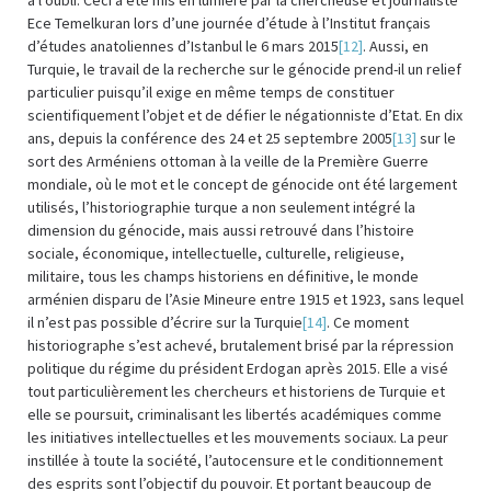
Ece Temelkuran lors d’une journée d’étude à l’Institut français
d’études anatoliennes d’Istanbul le 6 mars 2015
[12]
. Aussi, en
Turquie, le travail de la recherche sur le génocide prend-il un relief
particulier puisqu’il exige en même temps de constituer
scientifiquement l’objet et de défier le négationniste d’Etat. En dix
ans, depuis la conférence des 24 et 25 septembre 2005
[13]
sur le
sort des Arméniens ottoman à la veille de la Première Guerre
mondiale, où le mot et le concept de génocide ont été largement
utilisés, l’historiographie turque a non seulement intégré la
dimension du génocide, mais aussi retrouvé dans l’histoire
sociale, économique, intellectuelle, culturelle, religieuse,
militaire, tous les champs historiens en définitive, le monde
arménien disparu de l’Asie Mineure entre 1915 et 1923, sans lequel
il n’est pas possible d’écrire sur la Turquie
[14]
. Ce moment
historiographe s’est achevé, brutalement brisé par la répression
politique du régime du président Erdogan après 2015. Elle a visé
tout particulièrement les chercheurs et historiens de Turquie et
elle se poursuit, criminalisant les libertés académiques comme
les initiatives intellectuelles et les mouvements sociaux. La peur
instillée à toute la société, l’autocensure et le conditionnement
des esprits sont l’objectif du pouvoir. Et portant beaucoup de