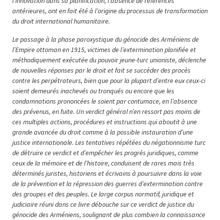
l’innovation dans sa planification, l’absence de références
antérieures, ont en fait été à l’origine du processus de transformation
du droit international humanitaire.
Le passage à la phase paroxystique du génocide des Arméniens de
l’Empire ottoman en 1915, victimes de l’extermination planifiée et
méthodiquement exécutée du pouvoir jeune-turc unioniste, déclenche
de nouvelles réponses par le droit et fait se succéder des procès
contre les perpétrateurs, bien que pour la plupart d’entre eux ceux-ci
soient demeurés inachevés ou tronqués ou encore que les
condamnations prononcées le soient par contumace, en l’absence
des prévenus, en fuite. Un verdict général n’en ressort pas moins de
ces multiples actions, procédures et instructions qui aboutit à une
grande avancée du droit comme à la possible instauration d’une
justice internationale. Les tentatives répétées du négationnisme turc
de détruire ce verdict et d’empêcher les progrès juridiques, comme
ceux de la mémoire et de l’histoire, conduisent de rares mais très
déterminés juristes, historiens et écrivains à poursuivre dans la voie
de la prévention et la répression des guerres d’extermination contre
des groupes et des peuples. Le large corpus normatif, juridique et
judiciaire réuni dans ce livre débouche sur ce verdict de justice du
génocide des Arméniens, soulignant de plus combien la connaissance