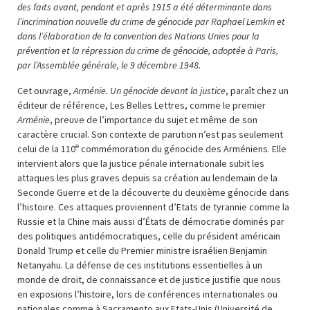
des faits avant, pendant et après 1915 a été déterminante dans
l’incrimination nouvelle du crime de génocide par Raphael Lemkin et
dans l’élaboration de la convention des Nations Unies pour la
prévention et la répression du crime de génocide, adoptée à Paris,
par l’Assemblée générale, le 9 décembre 1948
.
Cet ouvrage,
Arménie. Un génocide devant la justice
, paraît chez un
éditeur de référence, Les Belles Lettres, comme le premier
Arménie
, preuve de l’importance du sujet et même de son
caractère crucial. Son contexte de parution n’est pas seulement
e
celui de la 110
commémoration du génocide des Arméniens. Elle
intervient alors que la justice pénale internationale subit les
attaques les plus graves depuis sa création au lendemain de la
Seconde Guerre et de la découverte du deuxième génocide dans
l’histoire. Ces attaques proviennent d’Etats de tyrannie comme la
Russie et la Chine mais aussi d’États de démocratie dominés par
des politiques antidémocratiques, celle du président américain
Donald Trump et celle du Premier ministre israélien Benjamin
Netanyahu. La défense de ces institutions essentielles à un
monde de droit, de connaissance et de justice justifie que nous
en exposions l’histoire, lors de conférences internationales ou
nationales comme à Sacramento aux Etats-Unis (Université de