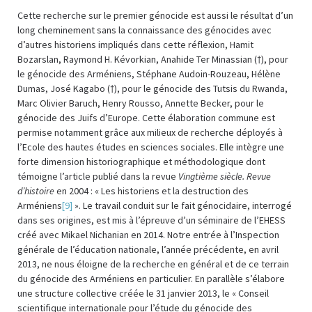
Cette recherche sur le premier génocide est aussi le résultat d’un
long cheminement sans la connaissance des génocides avec
d’autres historiens impliqués dans cette réflexion, Hamit
Bozarslan, Raymond H. Kévorkian, Anahide Ter Minassian (†), pour
le génocide des Arméniens, Stéphane Audoin-Rouzeau, Hélène
Dumas, José Kagabo (†), pour le génocide des Tutsis du Rwanda,
Marc Olivier Baruch, Henry Rousso, Annette Becker, pour le
génocide des Juifs d’Europe. Cette élaboration commune est
permise notamment grâce aux milieux de recherche déployés à
l’Ecole des hautes études en sciences sociales. Elle intègre une
forte dimension historiographique et méthodologique dont
témoigne l’article publié dans la revue
Vingtième siècle. Revue
d’histoire
en 2004 : « Les historiens et la destruction des
Arméniens
[9]
». Le travail conduit sur le fait génocidaire, interrogé
dans ses origines, est mis à l’épreuve d’un séminaire de l’EHESS
créé avec Mikael Nichanian en 2014. Notre entrée à l’Inspection
générale de l’éducation nationale, l’année précédente, en avril
2013, ne nous éloigne de la recherche en général et de ce terrain
du génocide des Arméniens en particulier. En parallèle s’élabore
une structure collective créée le 31 janvier 2013, le « Conseil
scientifique internationale pour l’étude du génocide des