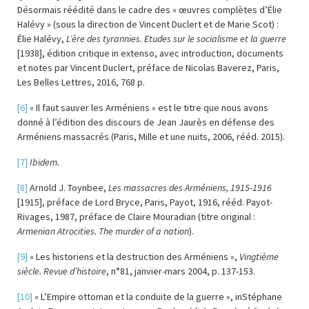
Désormais réédité dans le cadre des « œuvres complètes d’Élie
Halévy » (sous la direction de Vincent Duclert et de Marie Scot) :
Élie Halévy,
L’ère des tyrannies. Etudes sur le socialisme et la guerre
[1938], édition critique in extenso, avec introduction, documents
et notes par Vincent Duclert, préface de Nicolas Baverez, Paris,
Les Belles Lettres, 2016, 768 p.
[6]
« Il faut sauver les Arméniens » est le titre que nous avons
donné à l’édition des discours de Jean Jaurès en défense des
Arméniens massacrés (Paris, Mille et une nuits, 2006, rééd. 2015).
[7]
Ibidem.
[8]
Arnold J. Toynbee,
Les massacres des Arméniens, 1915-1916
[1915], préface de Lord Bryce, Paris, Payot, 1916, rééd. Payot-
Rivages, 1987, préface de Claire Mouradian (titre original :
Armenian Atrocities. The murder of a nation
).
[9]
« Les historiens et la destruction des Arméniens »,
Vingtième
siècle. Revue d’histoire
, n°81, janvier-mars 2004, p. 137-153.
[10]
« L’Empire ottoman et la conduite de la guerre », inStéphane