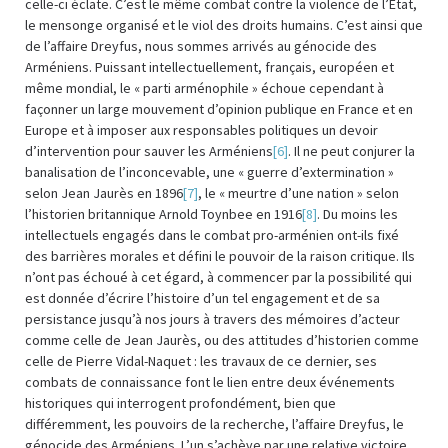
celle-ci éclate. C’est le même combat contre la violence de l’État,
le mensonge organisé et le viol des droits humains. C’est ainsi que
de l’affaire Dreyfus, nous sommes arrivés au génocide des
Arméniens. Puissant intellectuellement, français, européen et
même mondial, le « parti arménophile » échoue cependant à
façonner un large mouvement d’opinion publique en France et en
Europe et à imposer aux responsables politiques un devoir
d’intervention pour sauver les Arméniens
[6]
. Il ne peut conjurer la
banalisation de l’inconcevable, une « guerre d’extermination »
selon Jean Jaurès en 1896
[7]
, le « meurtre d’une nation » selon
l’historien britannique Arnold Toynbee en 1916
[8]
. Du moins les
intellectuels engagés dans le combat pro-arménien ont-ils fixé
des barrières morales et défini le pouvoir de la raison critique. Ils
n’ont pas échoué à cet égard, à commencer par la possibilité qui
est donnée d’écrire l’histoire d’un tel engagement et de sa
persistance jusqu’à nos jours à travers des mémoires d’acteur
comme celle de Jean Jaurès, ou des attitudes d’historien comme
celle de Pierre Vidal-Naquet : les travaux de ce dernier, ses
combats de connaissance font le lien entre deux événements
historiques qui interrogent profondément, bien que
différemment, les pouvoirs de la recherche, l’affaire Dreyfus, le
génocide des Arméniens. L’un s’achève par une relative victoire