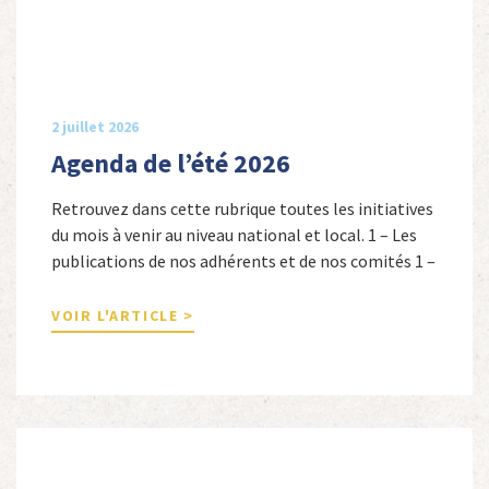
2 juillet 2026
Agenda de l’été 2026
Retrouvez dans cette rubrique toutes les initiatives
du mois à venir au niveau national et local. 1 – Les
publications de nos adhérents et de nos comités 1 –
Combattants de l’Empire : 1939-1945, Michel
Cordeboeuf, Christophe Touron et Agnès Dioné,
VOIR L'ARTICLE >
Nouvelles Sources Éditions, 2026. Ils venaient
d’Afrique du Nord, d’Afrique subsaharienne et des
autres […]