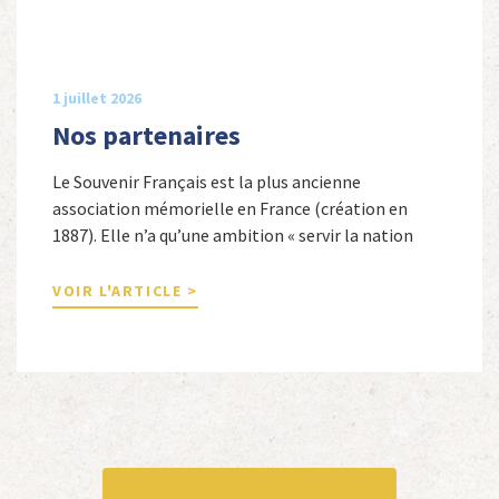
1 juillet 2026
Nos partenaires
Le Souvenir Français est la plus ancienne
association mémorielle en France (création en
1887). Elle n’a qu’une ambition « servir la nation
républicaine » en sauvegardant la mémoire
nationale de la France. Afin d’atteindre cet objectif,
VOIR L'ARTICLE >
Le Souvenir Français entretient des liens amicaux
avec de nombreuses associations qui œuvrent en
totalité ou partiellement afin de faire vivre […]