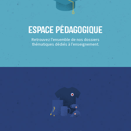
Espace Pédagogique
Retrouvez l’ensemble de nos dossiers
thématiques dédiés à l’enseignement.