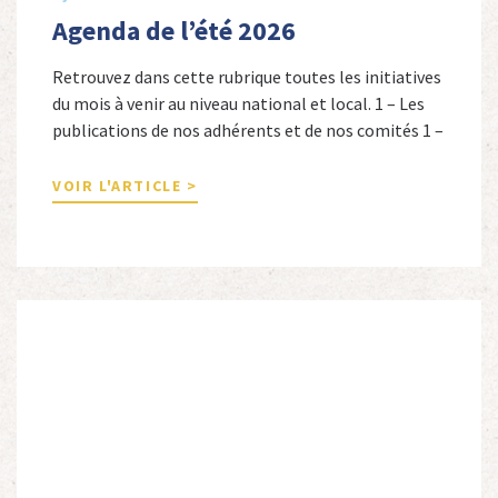
Agenda de l’été 2026
Retrouvez dans cette rubrique toutes les initiatives
du mois à venir au niveau national et local. 1 – Les
publications de nos adhérents et de nos comités 1 –
Combattants de l’Empire : 1939-1945, Michel
Cordeboeuf, Christophe Touron et Agnès Dioné,
VOIR L'ARTICLE >
Nouvelles Sources Éditions, 2026. Ils venaient
d’Afrique du Nord, d’Afrique subsaharienne et des
autres […]