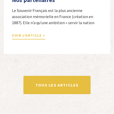
Le Souvenir Français est la plus ancienne
association mémorielle en France (création en
1887). Elle n’a qu’une ambition « servir la nation
républicaine » en sauvegardant la mémoire
nationale de la France. Afin d’atteindre cet objectif,
VOIR L'ARTICLE >
Le Souvenir Français entretient des liens amicaux
avec de nombreuses associations qui œuvrent en
totalité ou partiellement afin de faire vivre […]
TOUS LES ARTICLES