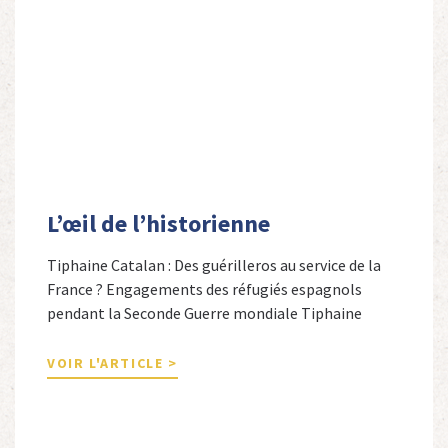
L’œil de l’historienne
Tiphaine Catalan : Des guérilleros au service de la
France ? Engagements des réfugiés espagnols
pendant la Seconde Guerre mondiale Tiphaine
Catalan est professeure agrégée d’espagnol dans le
secondaire et docteure en études hispaniques. Elle
VOIR L'ARTICLE >
est spécialiste de l’histoire contemporaine des
Espagnols en Limousin et a particulièrement étudié
leur accueil après la guerre d’Espagne et leur […]