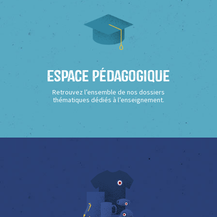
Espace Pédagogique
Retrouvez l’ensemble de nos dossiers
thématiques dédiés à l’enseignement.