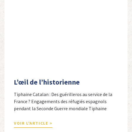
L’œil de l’historienne
Tiphaine Catalan : Des guérilleros au service de la
France ? Engagements des réfugiés espagnols
pendant la Seconde Guerre mondiale Tiphaine
Catalan est professeure agrégée d’espagnol dans le
secondaire et docteure en études hispaniques. Elle
VOIR L'ARTICLE >
est spécialiste de l’histoire contemporaine des