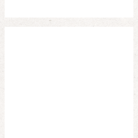
Espagnols en Limousin et a particulièrement étudié
leur accueil après la guerre d’Espagne et leur […]