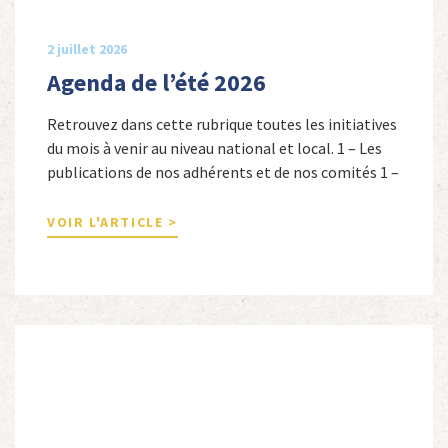
2 juillet 2026
Agenda de l’été 2026
Retrouvez dans cette rubrique toutes les initiatives
du mois à venir au niveau national et local. 1 – Les
publications de nos adhérents et de nos comités 1 –
Combattants de l’Empire : 1939-1945, Michel
Cordeboeuf, Christophe Touron et Agnès Dioné,
VOIR L'ARTICLE >
Nouvelles Sources Éditions, 2026. Ils venaient
d’Afrique du Nord, d’Afrique subsaharienne et des
autres […]