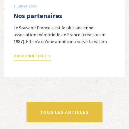
1 juillet 2026
Nos partenaires
Le Souvenir Français est la plus ancienne
association mémorielle en France (création en
1887). Elle n’a qu’une ambition « servir la nation
républicaine » en sauvegardant la mémoire
nationale de la France. Afin d’atteindre cet objectif,
VOIR L'ARTICLE >
Le Souvenir Français entretient des liens amicaux
avec de nombreuses associations qui œuvrent en
totalité ou partiellement afin de faire vivre […]
TOUS LES ARTICLES