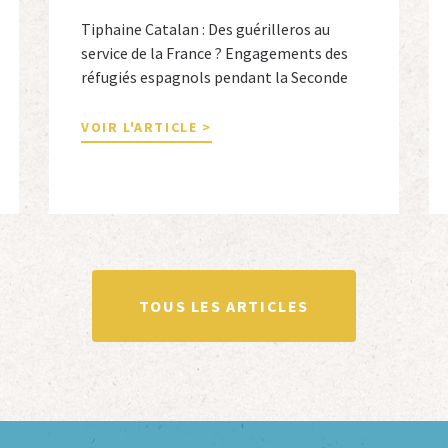
Tiphaine Catalan : Des guérilleros au
service de la France ? Engagements des
réfugiés espagnols pendant la Seconde
Guerre mondiale Tiphaine Catalan est
professeure agrégée d’espagnol dans le
VOIR L'ARTICLE >
secondaire et docteure en études
hispaniques. Elle est spécialiste de
l’histoire contemporaine des Espagnols
en Limousin et a particulièrement étudié
leur accueil après la guerre d’Espagne et
leur […]
TOUS LES ARTICLES