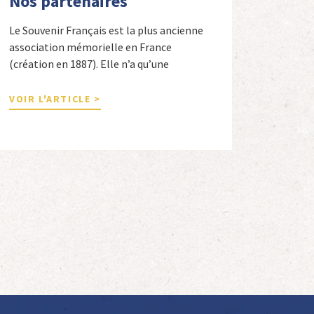
Nos partenaires
Le Souvenir Français est la plus ancienne
association mémorielle en France
(création en 1887). Elle n’a qu’une
ambition « servir la nation républicaine »
en sauvegardant la mémoire nationale de
VOIR L'ARTICLE >
la France. Afin d’atteindre cet objectif, Le
Souvenir Français entretient des liens
amicaux avec de nombreuses associations
qui œuvrent en totalité ou partiellement
afin de faire vivre […]