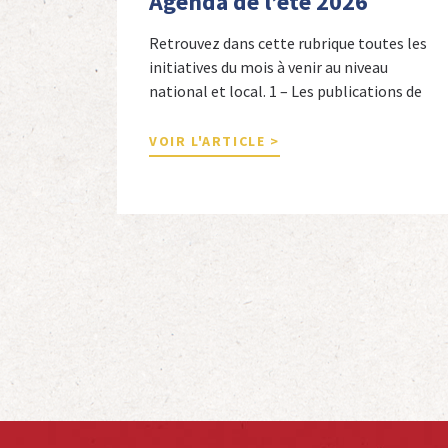
Agenda de l’été 2026
Retrouvez dans cette rubrique toutes les
initiatives du mois à venir au niveau
national et local. 1 – Les publications de
nos adhérents et de nos comités 1 –
Combattants de l’Empire : 1939-1945,
VOIR L'ARTICLE >
Michel Cordeboeuf, Christophe Touron et
Agnès Dioné, Nouvelles Sources Éditions,
2026. Ils venaient d’Afrique du Nord,
d’Afrique subsaharienne et des autres […]