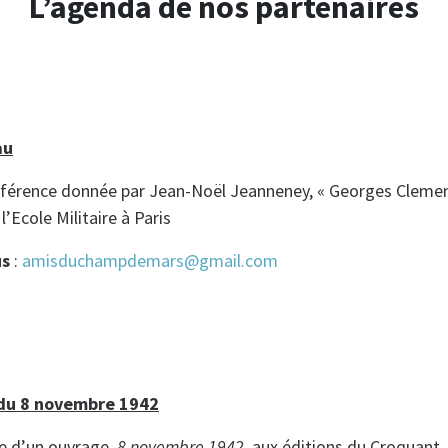
L’agenda de nos partenaires
au
nférence donnée par Jean-Noël Jeanneney, « Georges Clem
 l’Ecole Militaire à Paris
us
:
amisduchampdemars@gmail.com
du 8 novembre 1942
ie d’un ouvrage
, 8 novembre 1942
, aux éditions du Croquant.