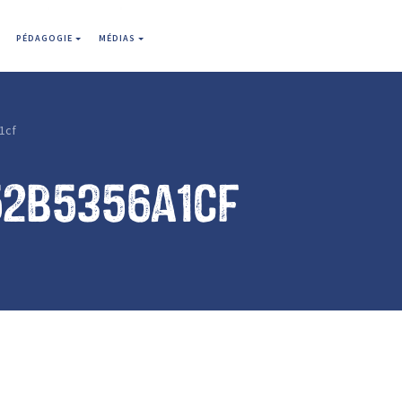
PÉDAGOGIE
MÉDIAS
1cf
52b5356a1cf