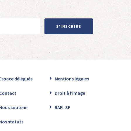
S'INSCRIRE
Espace délégués
Mentions légales
Contact
Droit à l’image
Nous soutenir
RAFI-SF
Nos statuts