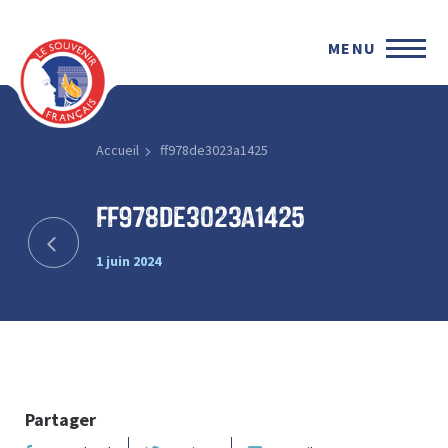
MENU
Accueil
ff978de3023a1425
ff978de3023a1425
1 juin 2024
Partager