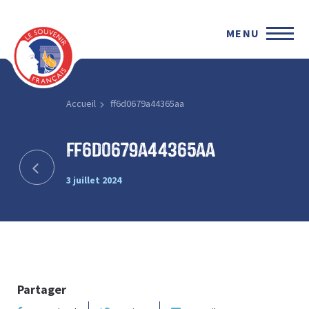
MENU
Accueil
ff6d0679a44365aa
ff6d0679a44365aa
3 juillet 2024
Partager