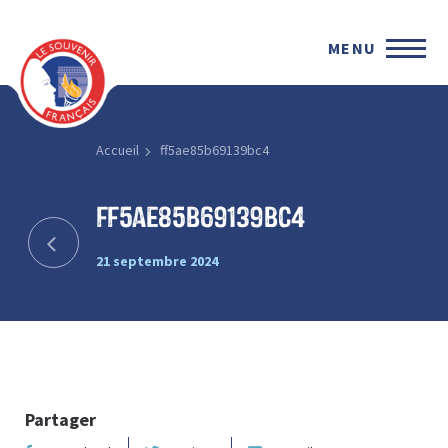
MENU
Accueil
ff5ae85b69139bc4
ff5ae85b69139bc4
21 septembre 2024
Partager