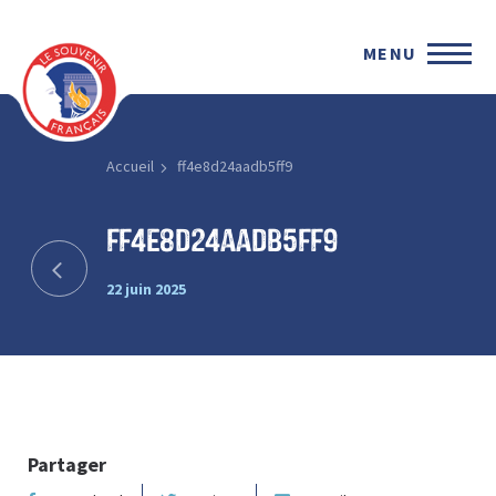
MENU
Accueil
ff4e8d24aadb5ff9
ff4e8d24aadb5ff9
22 juin 2025
Partager