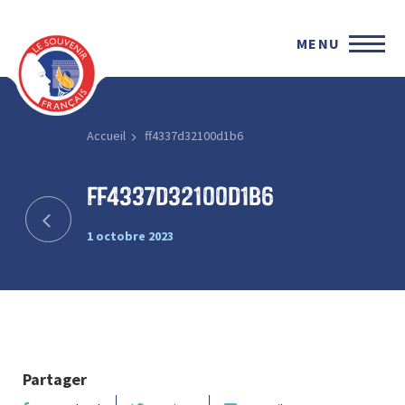
MENU
Accueil
ff4337d32100d1b6
ff4337d32100d1b6
1 octobre 2023
Partager