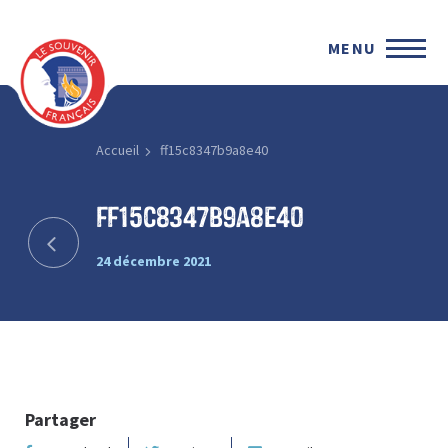
MENU
Accueil
ff15c8347b9a8e40
ff15c8347b9a8e40
24 décembre 2021
Partager