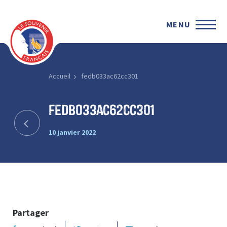
MENU
Accueil
fedb033ac62cc301
fedb033ac62cc301
10 janvier 2022
Partager