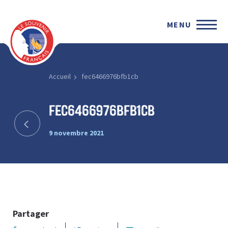
MENU
Accueil
fec6466976bfb1cb
fec6466976bfb1cb
9 novembre 2021
Partager