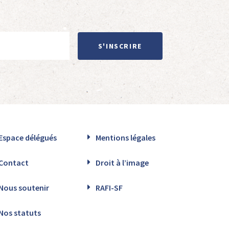
S'INSCRIRE
Espace délégués
Mentions légales
Contact
Droit à l’image
Nous soutenir
RAFI-SF
Nos statuts