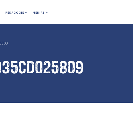
PÉDAGOGIE
MÉDIAS
5809
935cd025809