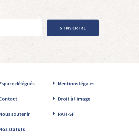
S'INSCRIRE
Espace délégués
Mentions légales
Contact
Droit à l’image
Nous soutenir
RAFI-SF
Nos statuts