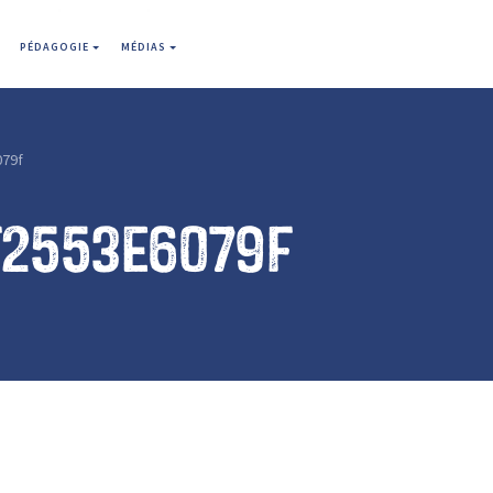
PÉDAGOGIE
MÉDIAS
079f
f2553e6079f