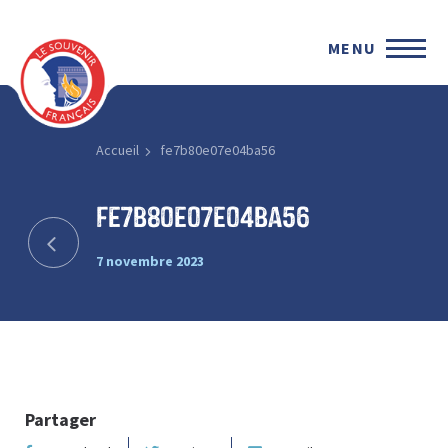
MENU
Accueil
fe7b80e07e04ba56
fe7b80e07e04ba56
7 novembre 2023
Partager