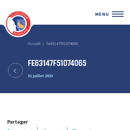
MENU
Accueil
fe63147f51074065
fe63147f51074065
31 juillet 2023
Partager