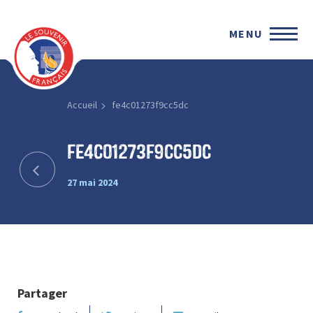
MENU
Accueil
fe4c01273f9cc5dc
fe4c01273f9cc5dc
27 mai 2024
Partager