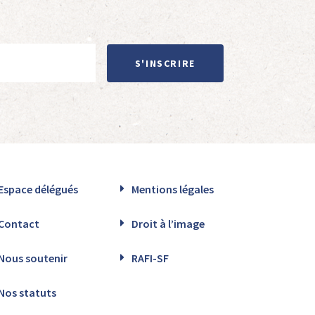
S'INSCRIRE
Espace délégués
Mentions légales
Contact
Droit à l’image
Nous soutenir
RAFI-SF
Nos statuts