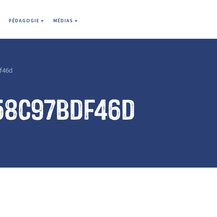
PÉDAGOGIE
MÉDIAS
f46d
58c97bdf46d