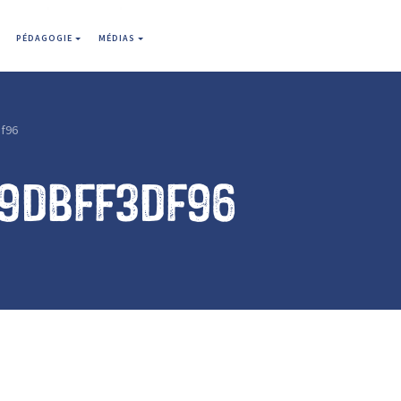
PÉDAGOGIE
MÉDIAS
f96
89dbff3df96