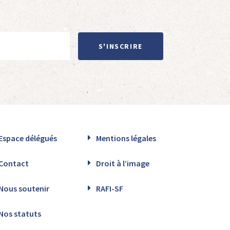
S'INSCRIRE
Espace délégués
Mentions légales
Contact
Droit à l’image
Nous soutenir
RAFI-SF
Nos statuts