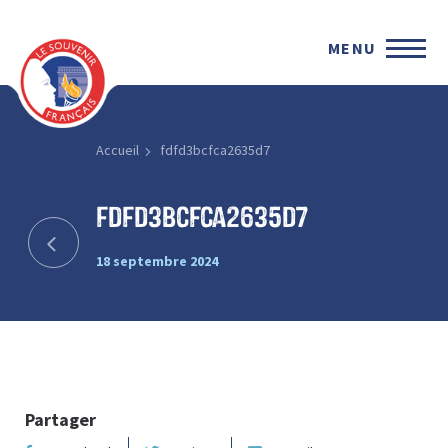
MENU
Accueil
fdfd3bcfca2635d7
fdfd3bcfca2635d7
18 septembre 2024
Partager