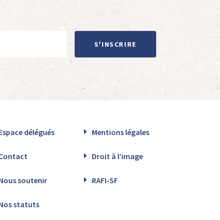
S'INSCRIRE
Espace délégués
Mentions légales
Contact
Droit à l’image
Nous soutenir
RAFI-SF
Nos statuts