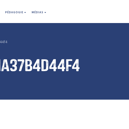
PÉDAGOGIE
MÉDIAS
44f4
1a37b4d44f4