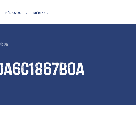
PÉDAGOGIE
MÉDIAS
7b0a
da6c1867b0a