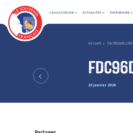
L'ASSOCIATION
ACTUALITÉS
PATRIMOINE
Accueil
fdc96da6c186
fdc96
10 janvier 2026
Partager