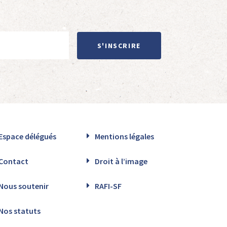
S'INSCRIRE
Espace délégués
Mentions légales
Contact
Droit à l’image
Nous soutenir
RAFI-SF
Nos statuts