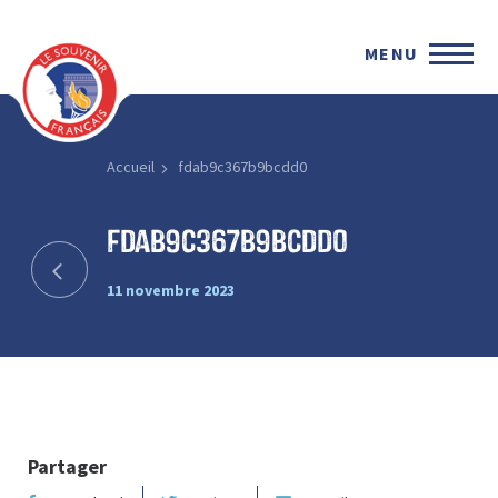
MENU
Accueil
fdab9c367b9bcdd0
fdab9c367b9bcdd0
11 novembre 2023
Partager