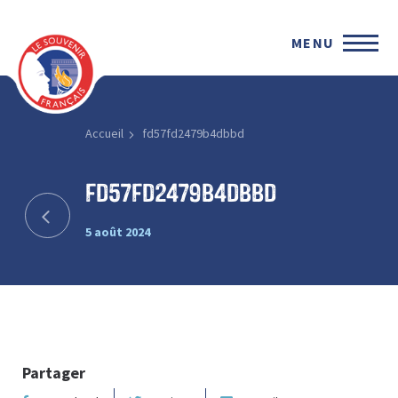
MENU
Accueil
fd57fd2479b4dbbd
fd57fd2479b4dbbd
5 août 2024
Partager