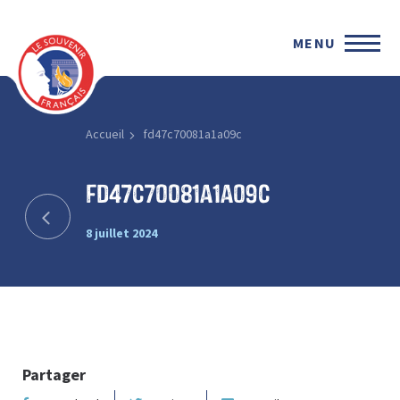
MENU
Accueil
fd47c70081a1a09c
fd47c70081a1a09c
8 juillet 2024
Partager