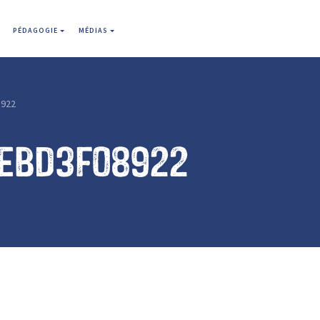
PÉDAGOGIE
MÉDIAS
8922
4ebd3f08922