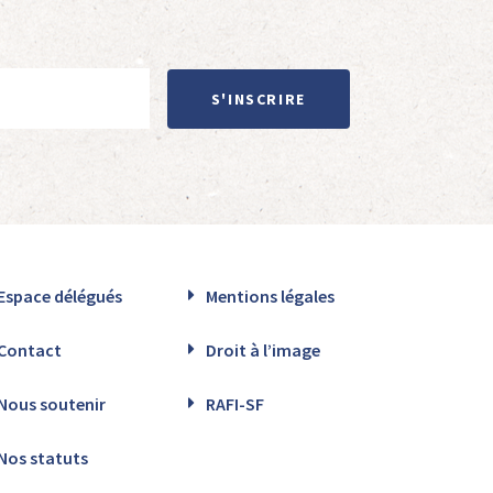
S'INSCRIRE
Espace délégués
Mentions légales
Contact
Droit à l’image
Nous soutenir
RAFI-SF
Nos statuts