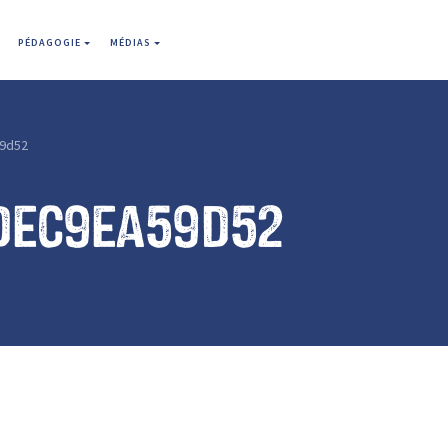
PÉDAGOGIE
MÉDIAS
9d52
dec9ea59d52