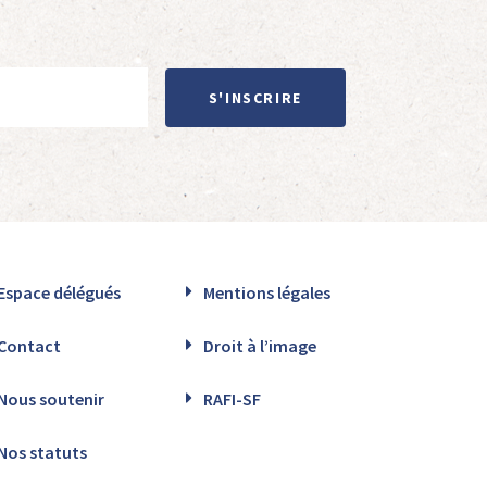
S'INSCRIRE
Espace délégués
Mentions légales
Contact
Droit à l’image
Nous soutenir
RAFI-SF
Nos statuts