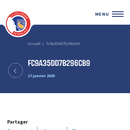
MENU
Accueil
fc9a35dd7b296cb9
fc9a35dd7b296cb9
17 janvier 2025
Partager