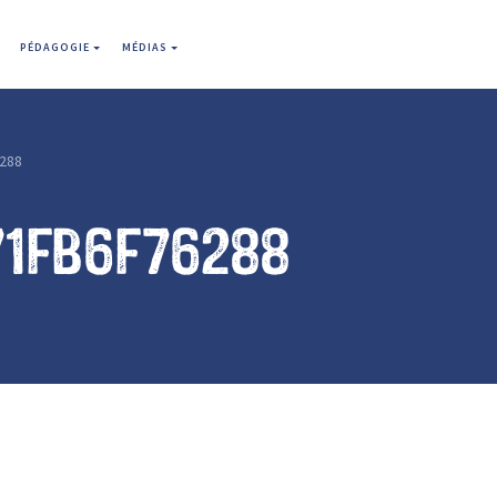
PÉDAGOGIE
MÉDIAS
288
71fb6f76288