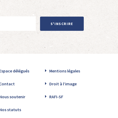
S'INSCRIRE
Espace délégués
Mentions légales
Contact
Droit à l’image
Nous soutenir
RAFI-SF
Nos statuts