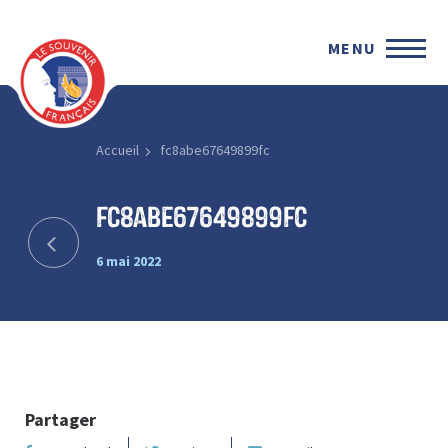
MENU
Accueil
fc8abe67649899fc
fc8abe67649899fc
6 mai 2022
Partager