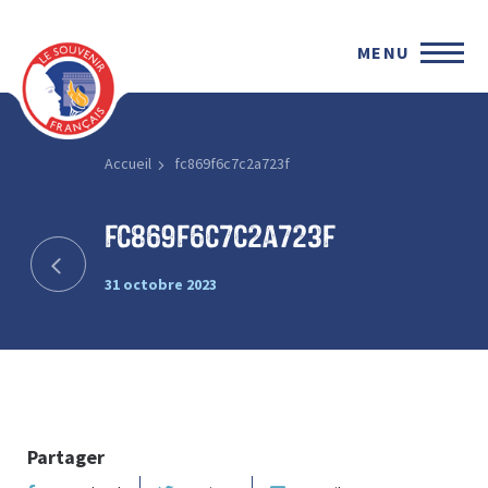
MENU
Accueil
fc869f6c7c2a723f
fc869f6c7c2a723f
31 octobre 2023
Partager