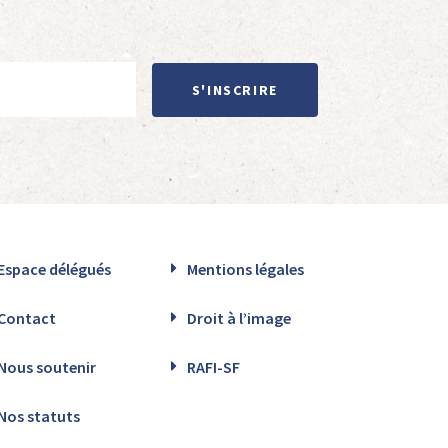
S'INSCRIRE
Espace délégués
Mentions légales
Contact
Droit à l’image
Nous soutenir
RAFI-SF
Nos statuts