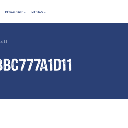
PÉDAGOGIE
MÉDIAS
1d11
bc777a1d11