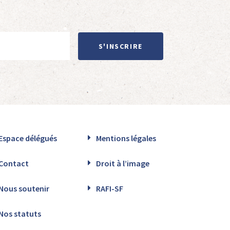
S'INSCRIRE
Espace délégués
Mentions légales
Contact
Droit à l’image
Nous soutenir
RAFI-SF
Nos statuts