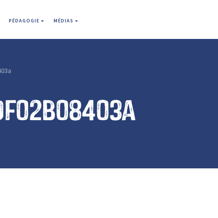
PÉDAGOGIE
MÉDIAS
403a
df02b08403a