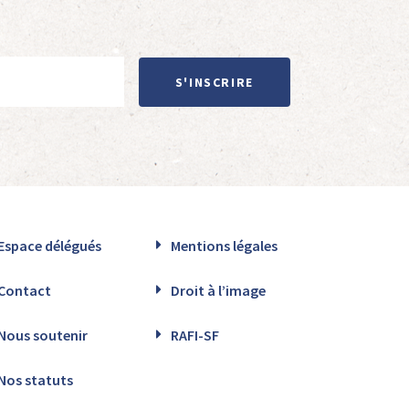
S'INSCRIRE
Espace délégués
Mentions légales
Contact
Droit à l’image
Nous soutenir
RAFI-SF
Nos statuts