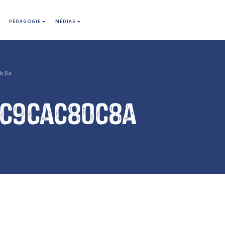
PÉDAGOGIE
MÉDIAS
0c8a
1c9cac80c8a