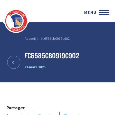
MENU
Accueil
fc6585cb0919c902
fc6585cb0919c902
24 mars 2025
Partager