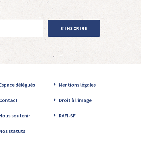
S'INSCRIRE
Espace délégués
Mentions légales
Contact
Droit à l’image
Nous soutenir
RAFI-SF
Nos statuts