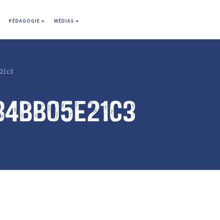
PÉDAGOGIE
MÉDIAS
21c3
84bb05e21c3