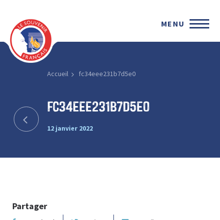
MENU
Accueil
fc34eee231b7d5e0
fc34eee231b7d5e0
12 janvier 2022
Partager