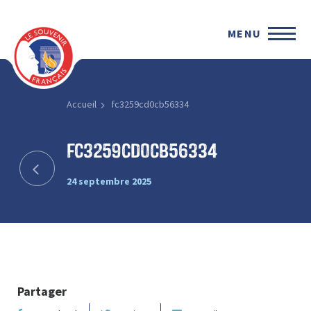
MENU
Accueil
fc3259cd0cb56334
fc3259cd0cb56334
24 septembre 2025
Partager