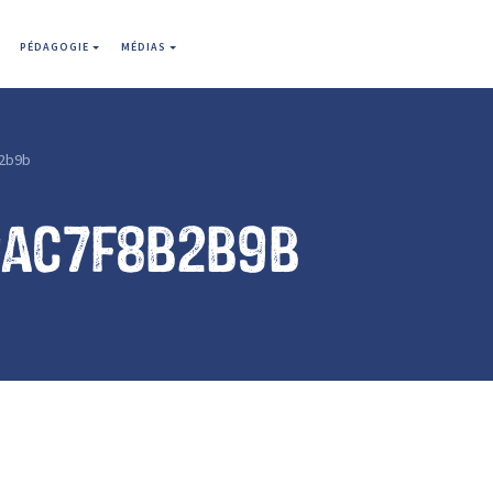
PÉDAGOGIE
MÉDIAS
2b9b
9ac7f8b2b9b