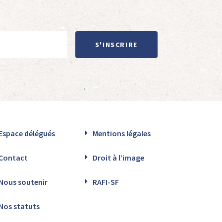
S'INSCRIRE
Espace délégués
Mentions légales
Contact
Droit à l’image
Nous soutenir
RAFI-SF
Nos statuts