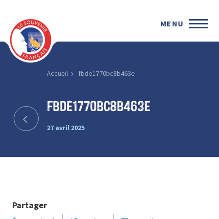
MENU
Accueil
fbde1770bc8b463e
fbde1770bc8b463e
27 avril 2025
Partager