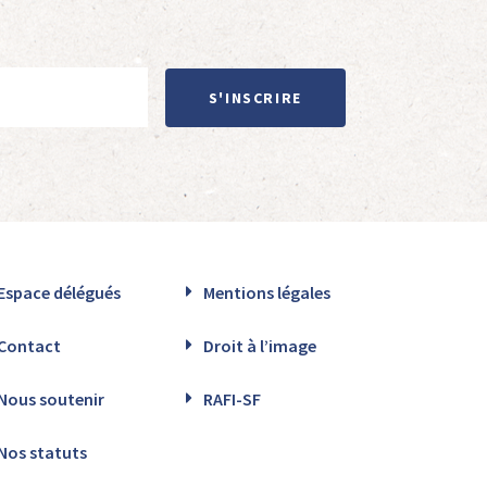
S'INSCRIRE
Espace délégués
Mentions légales
Contact
Droit à l’image
Nous soutenir
RAFI-SF
Nos statuts