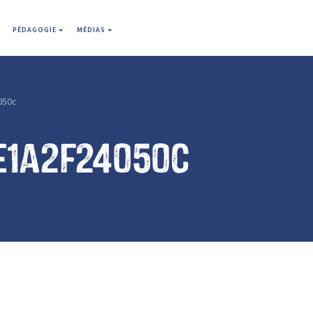
PÉDAGOGIE
MÉDIAS
050c
e1a2f24050c