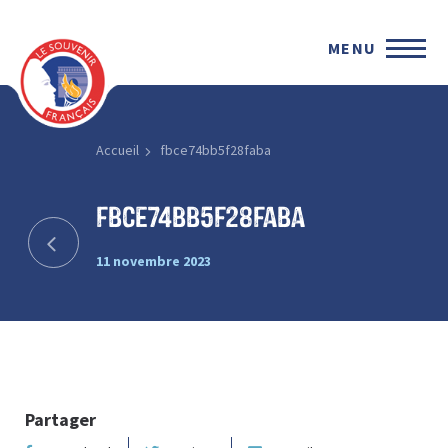
MENU
Accueil
fbce74bb5f28faba
fbce74bb5f28faba
11 novembre 2023
Partager